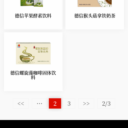
德信苹果酵素饮料
德信猴头菇拿铁奶茶
德信螺旋藻咖啡固体饮
料
<<
···
2
3
>>
2/3