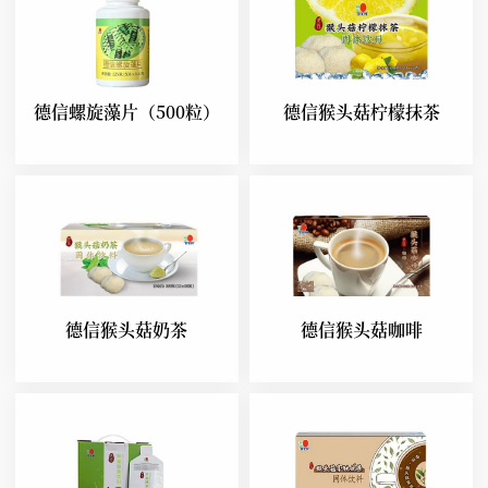
德信螺旋藻片（500粒）
德信猴头菇柠檬抹茶
德信猴头菇奶茶
德信猴头菇咖啡